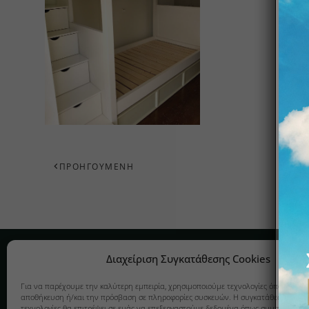
ΠΡΟΗΓΟΎΜΕΝΗ
Εταιρεία
Κατασκευέ
Διαχείριση Συγκατάθεσης Cookies
ΚΟΥΖΊΝΑ
Σχετικά
Για να παρέχουμε την καλύτερη εμπειρία, χρησιμοποιούμε τεχνολογίες όπως cookie
αποθήκευση ή/και την πρόσβαση σε πληροφορίες συσκευών. Η συγκατάθεση σε αυτ
ΠΑΙΔΙΚΌ ΔΩ
Υπηρεσίες
τεχνολογίες θα επιτρέψει σε εμάς να επεξεργαστούμε δεδομένα όπως συμπεριφορά