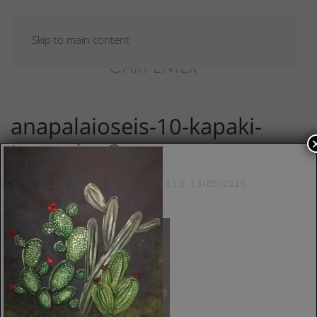
Skip to main content
anapalaioseis-10-kapaki-
trapeziou3
ΣΥΝΤΆΧΘΗΚΕ ΑΠΌ
CARPADMIN
ΣΤΙΣ
13/05/2020
.