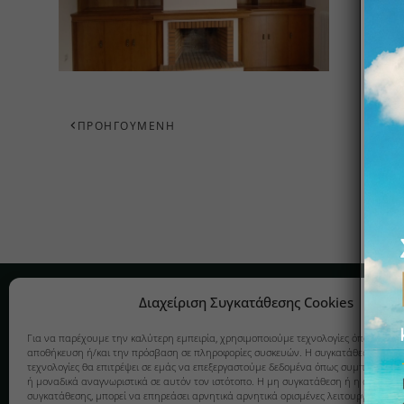
ΠΡΟΗΓΟΎΜΕΝΗ
Εταιρεία
Κατασκευέ
Διαχείριση Συγκατάθεσης Cookies
ΚΟΥΖΊΝΑ
Σχετικά
Για να παρέχουμε την καλύτερη εμπειρία, χρησιμοποιούμε τεχνολογίες όπως cookie
αποθήκευση ή/και την πρόσβαση σε πληροφορίες συσκευών. Η συγκατάθεση σε αυτ
ΠΑΙΔΙΚΌ ΔΩ
Υπηρεσίες
τεχνολογίες θα επιτρέψει σε εμάς να επεξεργαστούμε δεδομένα όπως συμπεριφορά
ή μοναδικά αναγνωριστικά σε αυτόν τον ιστότοπο. Η μη συγκατάθεση ή η ανάκλησ
ΕΙΔΙΚΈΣ ΚΑ
Πολιτική Cookies
συγκατάθεσης, μπορεί να επηρεάσει αρνητικά αρνητικά ορισμένες λειτουργίες και 