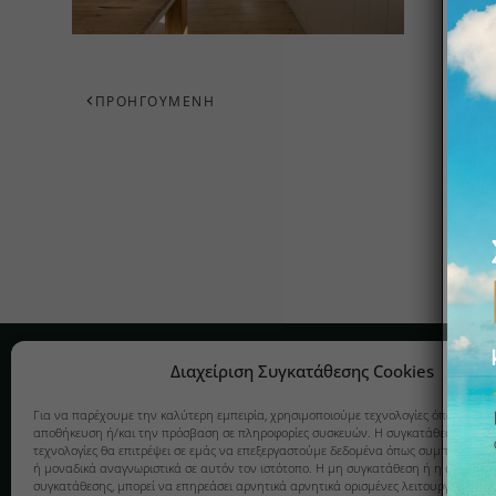
ΠΡΟΗΓΟΎΜΕΝΗ
Εταιρεία
Κατασκευέ
Διαχείριση Συγκατάθεσης Cookies
ΚΟΥΖΊΝΑ
Σχετικά
Για να παρέχουμε την καλύτερη εμπειρία, χρησιμοποιούμε τεχνολογίες όπως cookie
αποθήκευση ή/και την πρόσβαση σε πληροφορίες συσκευών. Η συγκατάθεση σε αυτ
ΠΑΙΔΙΚΌ ΔΩ
Υπηρεσίες
τεχνολογίες θα επιτρέψει σε εμάς να επεξεργαστούμε δεδομένα όπως συμπεριφορά
ή μοναδικά αναγνωριστικά σε αυτόν τον ιστότοπο. Η μη συγκατάθεση ή η ανάκλησ
ΕΙΔΙΚΈΣ ΚΑ
Πολιτική Cookies
συγκατάθεσης, μπορεί να επηρεάσει αρνητικά αρνητικά ορισμένες λειτουργίες και 