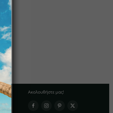
Ακολουθήστε μας!