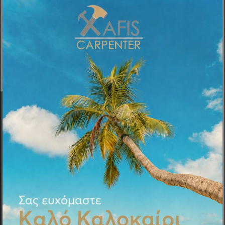
ΠΡΟΗΓΟΎΜΕΝΗ
Εταιρεία
Σχετικά
Υπηρεσίες
Πολιτική Cookies
Κατασκευές
ΚΟΥΖΊΝΑ
ΜΠΆΝΙΟ
ΝΤΟΥΛΆΠΕΣ
ΠΑΙΔΙΚΌ ΔΩΜΆΤΙΟ
ΥΠΝΟΔΩΜΆΤΙΟ
ΕΙΔΙΚΈΣ ΚΑΤΑΣΚΕΥΈΣ